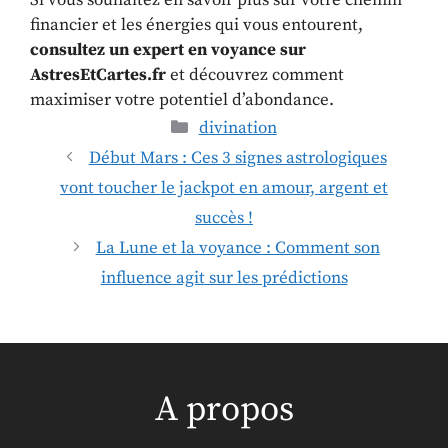
Si vous souhaitez en savoir plus sur votre chemin
financier et les énergies qui vous entourent,
consultez un expert en voyance sur
AstresEtCartes.fr
et découvrez comment
maximiser votre potentiel d’abondance.
divination
Début Mars : Ces 3 signes astrologiques
vont toucher le jackpot en amour, argent et
succès !
La Lune et la voyance : Comment son
influence agit sur les prédictions
A propos