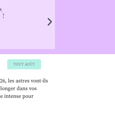
TAUREAU
20 avril au 20 ma
TOUT AOÛT
, les astres vont-ils
plonger dans vos
ie intense pour