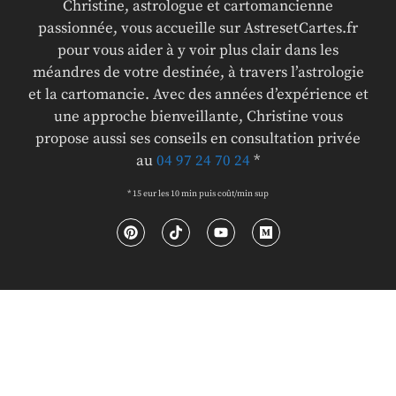
Christine, astrologue et cartomancienne
passionnée, vous accueille sur AstresetCartes.fr
pour vous aider à y voir plus clair dans les
méandres de votre destinée, à travers l’astrologie
et la cartomancie. Avec des années d’expérience et
une approche bienveillante, Christine vous
propose aussi ses conseils en consultation privée
au
04 97 24 70 24
*
* 15 eur les 10 min puis coût/min sup
© ASTRESETCARTES.FR 2026 TOUS DROITS RÉSERVÉS
Mentions Légales et CGV
–
Politique de
confidentialité
–
Compatibilité amoureuse
–
Articles