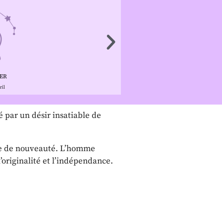
ER
HOMME
ril
23 septemb
par un désir insatiable de
nte de nouveauté. L’homme
’originalité et l’indépendance.