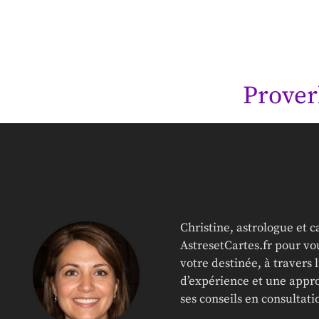
Prover
Christine, astrologue et 
AstresetCartes.fr pour vou
votre destinée, à travers 
d’expérience et une appro
ses conseils en consultat