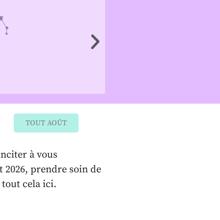
TAUREAU
20 avril au 20 ma
TOUT AOÛT
inciter à vous
t 2026, prendre soin de
out cela ici.