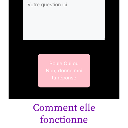
Boule Oui ou
Non, donne moi
ta réponse
Comment elle
fonctionne