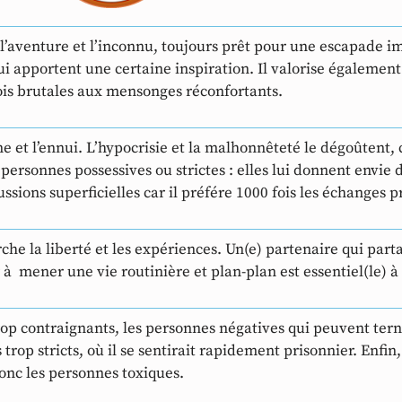
’aventure et l’inconnu, toujours prêt pour une escapade im
ui apportent une certaine inspiration. Il valorise également
ois brutales aux mensonges réconfortants.
ne et l’ennui. L’hypocrisie et la malhonnêteté le dégoûtent, ca
es personnes possessives ou strictes : elles lui donnent envie
ssions superficielles car il préfére 1000 fois les échanges pr
he la liberté et les expériences. Un(e) partenaire qui part
er à mener une vie routinière et plan-plan est essentiel(le) 
rop contraignants, les personnes négatives qui peuvent tern
 trop stricts, où il se sentirait rapidement prisonnier. Enfin, i
onc les personnes toxiques.