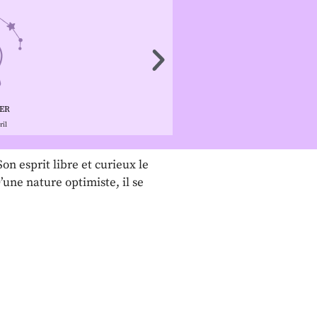
ER
HOMME
ril
23 septemb
n esprit libre et curieux le
’une nature optimiste, il se