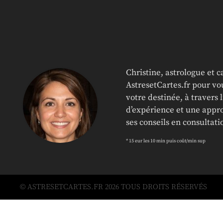
Christine, astrologue et 
AstresetCartes.fr pour vou
votre destinée, à travers 
d’expérience et une appro
ses conseils en consultat
* 15 eur les 10 min puis coût/min sup
© ASTRESETCARTES.FR 2026 TOUS DROITS RÉSERVÉS