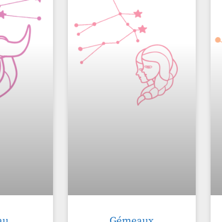
au
Gémeaux