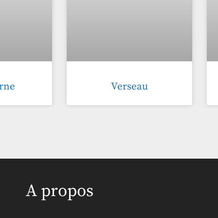
rne
Verseau
A propos