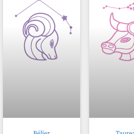
Bélier
Taure